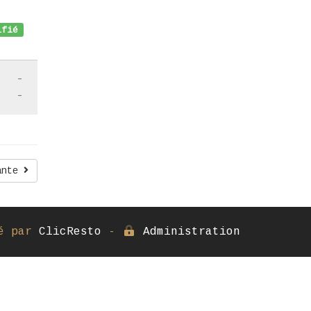
fié
-
-
ante
é par
ClicResto
-
Administration