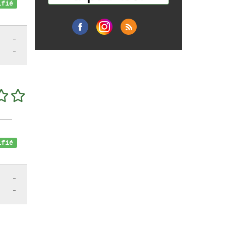
fié
-
-
fié
-
-