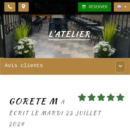
RÉSERVER
L'ATELIER
Avis clients
Menu
princ
GORETE M
A
ÉCRIT LE MARDI 23 JUILLET
2024