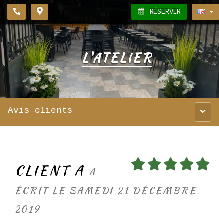
RÉSERVER
L'ATELIER
Avis clients
Menu
princ
CLIENT A
A
ÉCRIT LE SAMEDI 21 DÉCEMBRE
2019