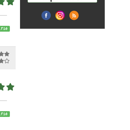
fié
fié