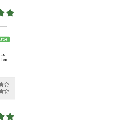
fié
pas
bien