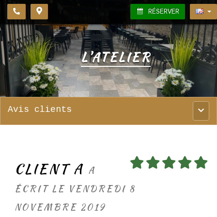
RÉSERVER
L'ATELIER
Avis clients
Menu
princ
CLIENT A
A
ÉCRIT LE VENDREDI 8
NOVEMBRE 2019