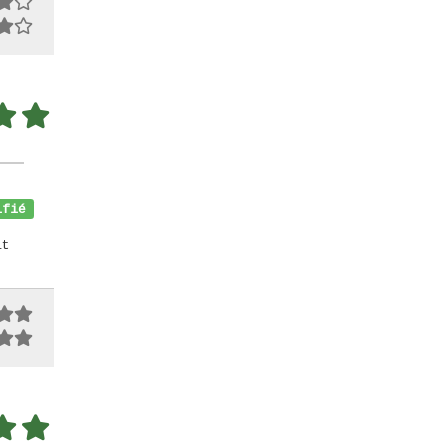
fié
it