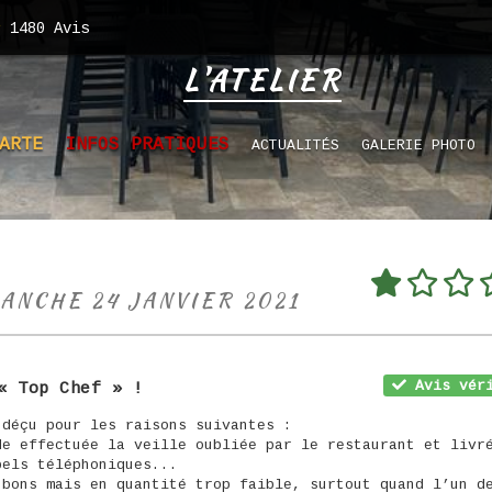
1480
Avis
L'ATELIER
ARTE
INFOS PRATIQUES
ACTUALITÉS
GALERIE PHOTO
MANCHE 24 JANVIER 2021
Avis véri
« Top Chef » !
 déçu pour les raisons suivantes :
de effectuée la veille oubliée par le restaurant et livr
pels téléphoniques...
 bons mais en quantité trop faible, surtout quand l’un d