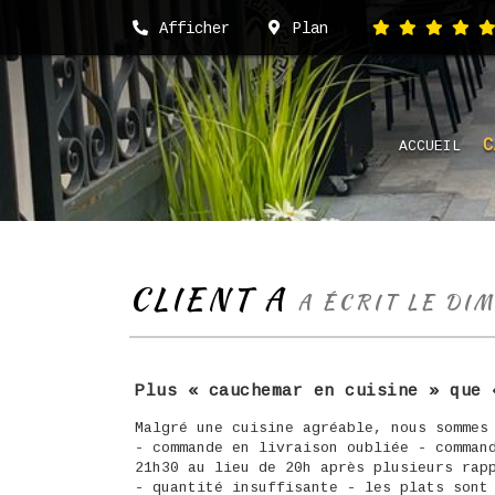
Afficher
Plan
C
ACCUEIL
CLIENT A
A ÉCRIT LE DI
Plus « cauchemar en cuisine » que 
Malgré une cuisine agréable, nous sommes
- commande en livraison oubliée - comman
21h30 au lieu de 20h après plusieurs rap
- quantité insuffisante - les plats sont