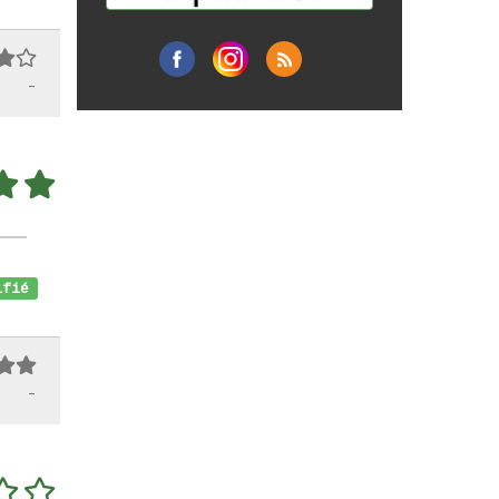
-
fié
-