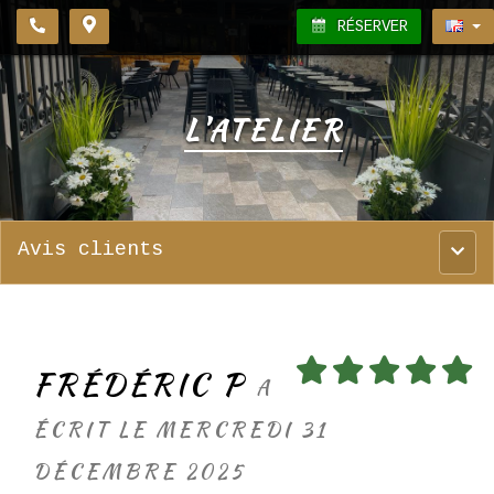
RÉSERVER
L'ATELIER
Avis clients
Menu
princ
FRÉDÉRIC P
A
ÉCRIT LE MERCREDI 31
DÉCEMBRE 2025